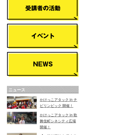
ニュース
かけっこアタック in チ
ビリンピック 開催！
かけっこアタック in 歌
舞伎町シネシティ広場
開催！