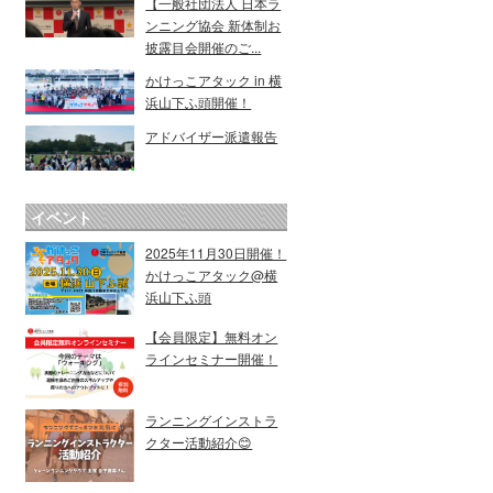
【一般社団法人 日本ラ
ンニング協会 新体制お
披露目会開催のご...
かけっこアタック in 横
浜山下ふ頭開催！
アドバイザー派遣報告
イベント
2025年11月30日開催！
かけっこアタック@横
浜山下ふ頭
【会員限定】無料オン
ラインセミナー開催！
ランニングインストラ
クター活動紹介😊