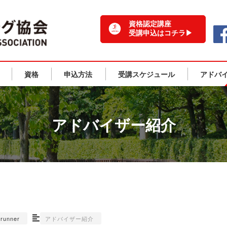
一般社団法人 日本ランニング協会 TOPPAGE
資格認定講座
受講申込はコチラ▶
資格
申込方法
受講スケジュール
アドバ
アドバイザー紹介
-runner
アドバイザー紹介