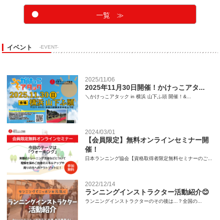
一覧 ≫
イベント
-EVENT-
2025/11/06
2025年11月30日開催！かけっこアタ...
＼かけっこアタック in 横浜 山下ふ頭 開催！&...
2024/03/01
【会員限定】無料オンラインセミナー開
催！
日本ランニング協会【資格取得者限定無料セミナーのご...
2022/12/14
ランニングインストラクター活動紹介😊
ランニングインストラクターのその後は...？全国の...