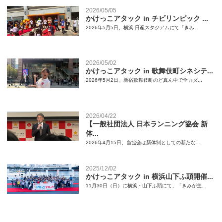
2026/05/05
かけっこアタック in チビリンピック ...
2026年5月5日、横浜 日産スタジアムにて「きみ...
2026/05/02
かけっこアタック in 歌舞伎町シネシテ...
2026年5月2日、新宿歌舞伎町のど真ん中で全力ダ...
2026/04/22
【一般社団法人 日本ランニング協会 新
体...
2026年4月15日、当協会は新体制としての新たな...
2025/12/02
かけっこアタック in 横浜山下ふ頭開催...
11月30日（日）に横浜・山下ふ頭にて、「きみが主...