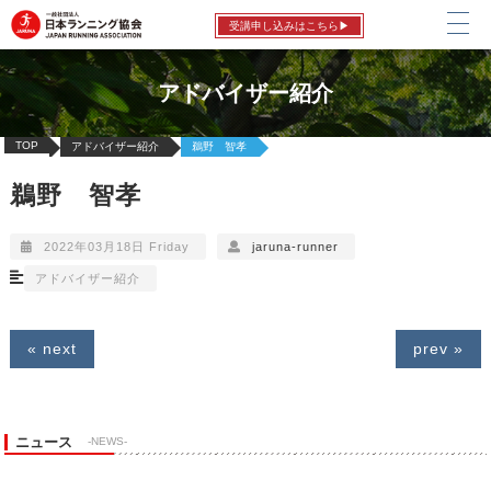
受講申し込みはこちら▶
アドバイザー紹介
TOP
アドバイザー紹介
鵜野 智孝
鵜野 智孝
2022年03月18日 Friday
jaruna-runner
アドバイザー紹介
« next
prev »
ニュース
-NEWS-