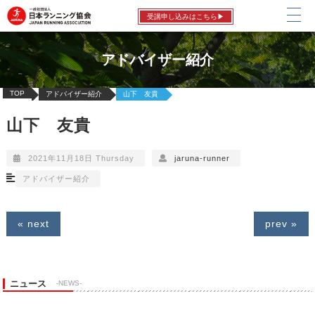
受講申し込みはこちら▶
アドバイザー紹介
TOP
アドバイザー紹介
山下 友貴
山下 友貴
2021年11月18日 Thursday
jaruna-runner
アドバイザー紹介
« next
prev »
ニュース
-NEWS-