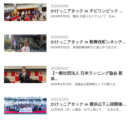
2026/05/05
かけっこアタック in チビリンピック ...
2026年5月5日、横浜 日産スタジアムにて「きみ...
2026/05/02
かけっこアタック in 歌舞伎町シネシテ...
2026年5月2日、新宿歌舞伎町のど真ん中で全力ダ...
2026/04/22
【一般社団法人 日本ランニング協会 新
体...
2026年4月15日、当協会は新体制としての新たな...
2025/12/02
かけっこアタック in 横浜山下ふ頭開催...
11月30日（日）に横浜・山下ふ頭にて、「きみが主...