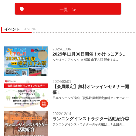
一覧 ≫
イベント
-EVENT-
2025/11/06
2025年11月30日開催！かけっこアタ...
＼かけっこアタック in 横浜 山下ふ頭 開催！&...
2024/03/01
【会員限定】無料オンラインセミナー開
催！
日本ランニング協会【資格取得者限定無料セミナーのご...
2022/12/14
ランニングインストラクター活動紹介😊
ランニングインストラクターのその後は...？全国の...