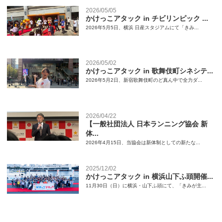
2026/05/05
かけっこアタック in チビリンピック ...
2026年5月5日、横浜 日産スタジアムにて「きみ...
2026/05/02
かけっこアタック in 歌舞伎町シネシテ...
2026年5月2日、新宿歌舞伎町のど真ん中で全力ダ...
2026/04/22
【一般社団法人 日本ランニング協会 新
体...
2026年4月15日、当協会は新体制としての新たな...
2025/12/02
かけっこアタック in 横浜山下ふ頭開催...
11月30日（日）に横浜・山下ふ頭にて、「きみが主...