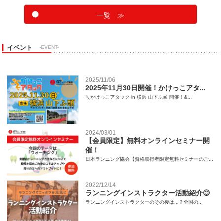
一覧 ≫
イベント
-EVENT-
2025/11/06
2025年11月30日開催！かけっこアタ...
＼かけっこアタック in 横浜 山下ふ頭 開催！&...
2024/03/01
【会員限定】無料オンラインセミナー開
催！
日本ランニング協会【資格取得者限定無料セミナーのご...
2022/12/14
ランニングインストラクター活動紹介😊
ランニングインストラクターのその後は...？全国の...