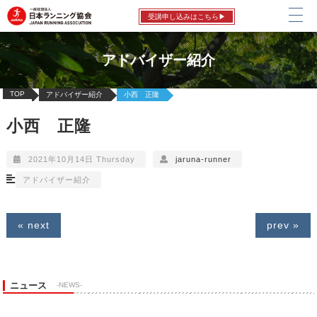
受講申し込みはこちら▶
アドバイザー紹介
TOP
アドバイザー紹介
小西 正隆
小西 正隆
2021年10月14日 Thursday
jaruna-runner
アドバイザー紹介
« next
prev »
ニュース
-NEWS-