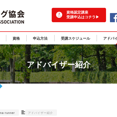
一般社団法人 日本ランニング協会 TOPPAGE
資格認定講座
受講申込はコチラ▶
資格
申込方法
受講スケジュール
アドバ
アドバイザー紹介
una-runner
アドバイザー紹介