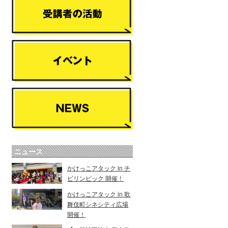
ニュース
かけっこアタック in チ
ビリンピック 開催！
かけっこアタック in 歌
舞伎町シネシティ広場
開催！