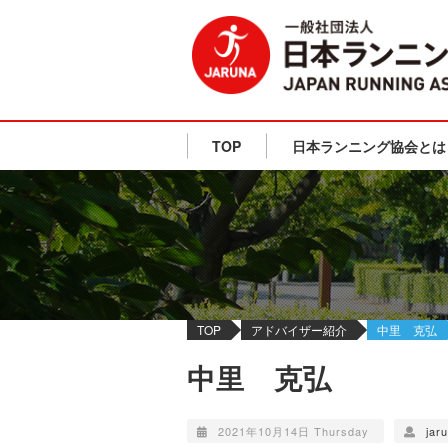
TOP
日本ランニング協会とは
TOP
アドバイザー紹介
中里 克弘
中里 克弘
2021年10月14日 Thursday
jar