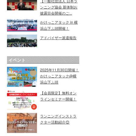
【一般社団法人 日本ラ
ンニング協会 新体制お
披露目会開催のご...
かけっこアタック in 横
浜山下ふ頭開催！
アドバイザー派遣報告
イベント
2025年11月30日開催！
かけっこアタック@横
浜山下ふ頭
【会員限定】無料オン
ラインセミナー開催！
ランニングインストラ
クター活動紹介😊