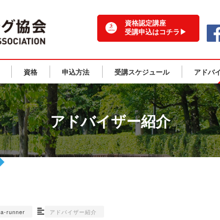
一般社団法人 日本ランニング協会 TOPPAGE
資格認定講座
受講申込はコチラ▶
資格
申込方法
受講スケジュール
アドバ
アドバイザー紹介
na-runner
アドバイザー紹介