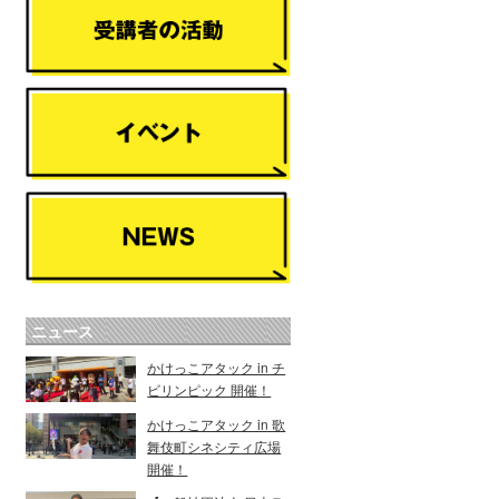
ニュース
かけっこアタック in チ
ビリンピック 開催！
かけっこアタック in 歌
舞伎町シネシティ広場
開催！