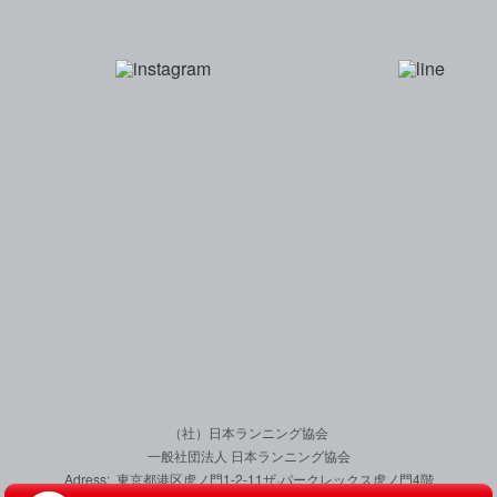
一般社団法人 日本
（社）日本ランニング協会
一般社団法人 日本ランニング協会
Adress: 東京都港区虎ノ門1-2-11
ザ·パークレックス虎ノ門4階