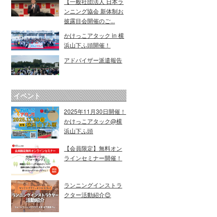
【一般社団法人 日本ラ
ンニング協会 新体制お
披露目会開催のご...
かけっこアタック in 横
浜山下ふ頭開催！
アドバイザー派遣報告
イベント
2025年11月30日開催！
かけっこアタック@横
浜山下ふ頭
【会員限定】無料オン
ラインセミナー開催！
ランニングインストラ
クター活動紹介😊