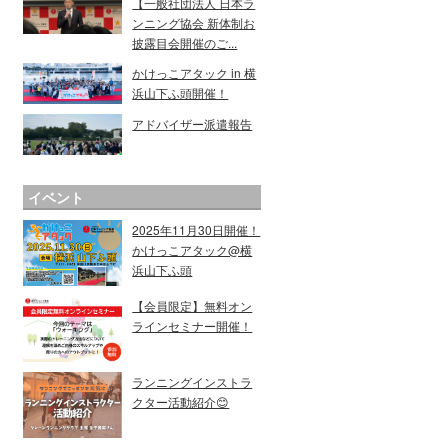
【一般社団法人 日本ラ
ンニング協会 新体制お
披露目会開催のご...
かけっこアタック in 横
浜山下ふ頭開催！
アドバイザー派遣報告
イベント
2025年11月30日開催！
かけっこアタック@横
浜山下ふ頭
【会員限定】無料オン
ラインセミナー開催！
ランニングインストラ
クター活動紹介😊