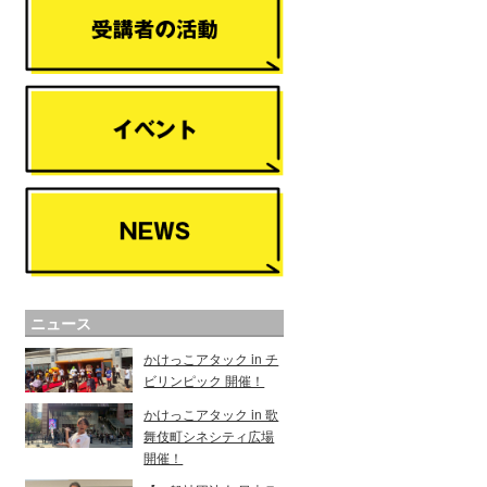
ニュース
かけっこアタック in チ
ビリンピック 開催！
かけっこアタック in 歌
舞伎町シネシティ広場
開催！