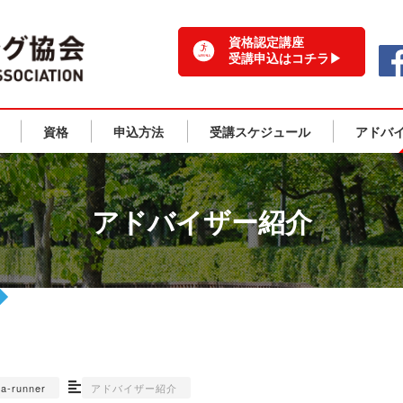
一般社団法人 日本ランニング協会 TOPPAGE
資格認定講座
受講申込はコチラ▶
資格
申込方法
受講スケジュール
アドバ
アドバイザー紹介
na-runner
アドバイザー紹介