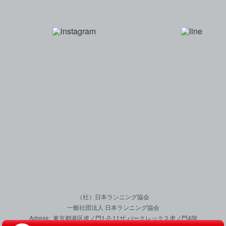
一般社団法人 日本
（社）日本ランニング協会
一般社団法人 日本ランニング協会
Adress: 東京都港区虎ノ門1-2-11
ザ·パークレックス虎ノ門4階