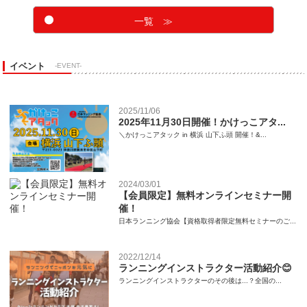
一覧 ≫
イベント
-EVENT-
2025/11/06
2025年11月30日開催！かけっこアタ...
＼かけっこアタック in 横浜 山下ふ頭 開催！&...
2024/03/01
【会員限定】無料オンラインセミナー開
催！
日本ランニング協会【資格取得者限定無料セミナーのご...
2022/12/14
ランニングインストラクター活動紹介😊
ランニングインストラクターのその後は...？全国の...