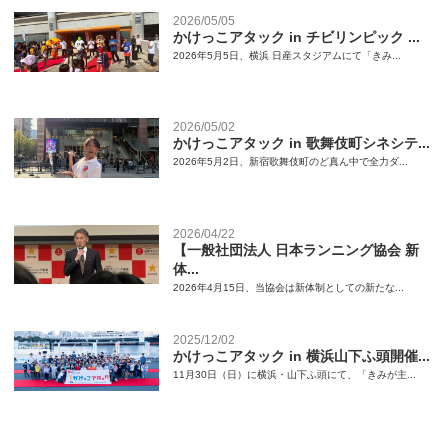
2026/05/05
かけっこアタック in チビリンピック ...
2026年5月5日、横浜 日産スタジアムにて「きみ...
2026/05/02
かけっこアタック in 歌舞伎町シネシテ...
2026年5月2日、新宿歌舞伎町のど真ん中で全力ダ...
2026/04/22
【一般社団法人 日本ランニング協会 新
体...
2026年4月15日、当協会は新体制としての新たな...
2025/12/02
かけっこアタック in 横浜山下ふ頭開催...
11月30日（日）に横浜・山下ふ頭にて、「きみが主...