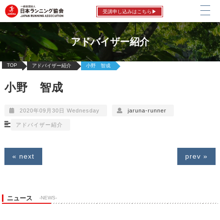
受講申し込みはこちら▶
アドバイザー紹介
TOP
アドバイザー紹介
小野 智成
小野 智成
2020年09月30日 Wednesday
jaruna-runner
アドバイザー紹介
« next
prev »
ニュース
-NEWS-