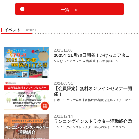
一覧 ≫
イベント
-EVENT-
2025/11/06
2025年11月30日開催！かけっこアタ...
＼かけっこアタック in 横浜 山下ふ頭 開催！&...
2024/03/01
【会員限定】無料オンラインセミナー開
催！
日本ランニング協会【資格取得者限定無料セミナーのご...
2022/12/14
ランニングインストラクター活動紹介😊
ランニングインストラクターのその後は...？全国の...