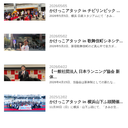
2026/05/05
かけっこアタック in チビリンピック ...
2026年5月5日、横浜 日産スタジアムにて「きみ...
2026/05/02
かけっこアタック in 歌舞伎町シネシテ...
2026年5月2日、新宿歌舞伎町のど真ん中で全力ダ...
2026/04/22
【一般社団法人 日本ランニング協会 新
体...
2026年4月15日、当協会は新体制としての新たな...
2025/12/02
かけっこアタック in 横浜山下ふ頭開催...
11月30日（日）に横浜・山下ふ頭にて、「きみが主...