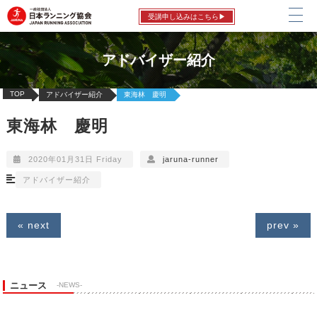
受講申し込みはこちら▶
アドバイザー紹介
TOP
アドバイザー紹介
東海林 慶明
東海林 慶明
2020年01月31日 Friday
jaruna-runner
アドバイザー紹介
« next
prev »
ニュース
-NEWS-