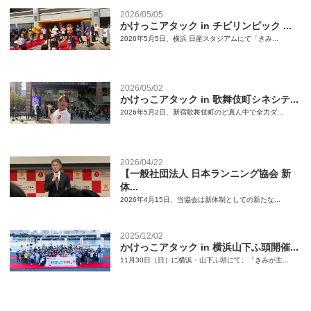
2026/05/05
かけっこアタック in チビリンピック ...
2026年5月5日、横浜 日産スタジアムにて「きみ...
2026/05/02
かけっこアタック in 歌舞伎町シネシテ...
2026年5月2日、新宿歌舞伎町のど真ん中で全力ダ...
2026/04/22
【一般社団法人 日本ランニング協会 新
体...
2026年4月15日、当協会は新体制としての新たな...
2025/12/02
かけっこアタック in 横浜山下ふ頭開催...
11月30日（日）に横浜・山下ふ頭にて、「きみが主...