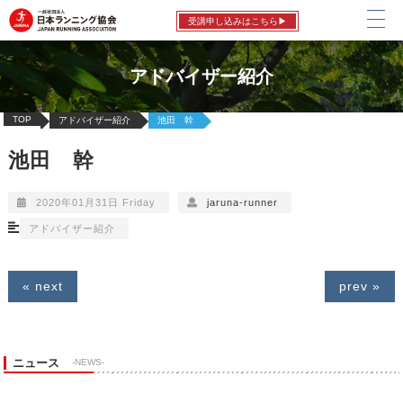
受講申し込みはこちら▶
アドバイザー紹介
TOP
アドバイザー紹介
池田 幹
池田 幹
2020年01月31日 Friday
jaruna-runner
アドバイザー紹介
« next
prev »
ニュース
-NEWS-