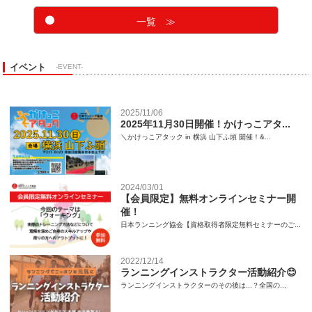
一覧 ≫
イベント
-EVENT-
2025/11/06
2025年11月30日開催！かけっこアタ...
＼かけっこアタック in 横浜 山下ふ頭 開催！&...
2024/03/01
【会員限定】無料オンラインセミナー開
催！
日本ランニング協会【資格取得者限定無料セミナーのご...
2022/12/14
ランニングインストラクター活動紹介😊
ランニングインストラクターのその後は...？全国の...