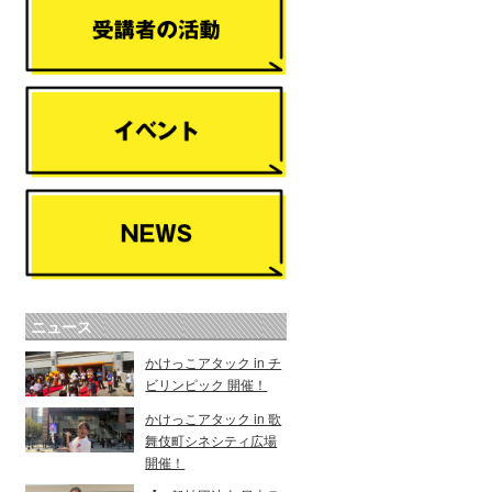
ニュース
かけっこアタック in チ
ビリンピック 開催！
かけっこアタック in 歌
舞伎町シネシティ広場
開催！