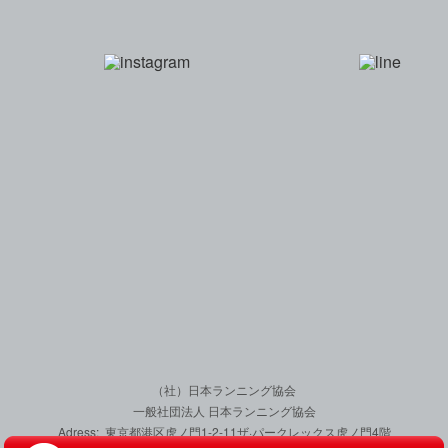
一般社団法人 日本
（社）日本ランニング協会
一般社団法人 日本ランニング協会
Adress: 東京都港区虎ノ門1-2-11
ザ·パークレックス虎ノ門4階