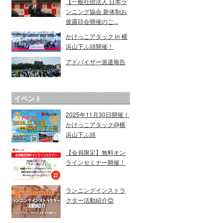
【一般社団法人 日本ラ
ンニング協会 新体制お
披露目会開催のご...
かけっこアタック in 横
浜山下ふ頭開催！
アドバイザー派遣報告
イベント
2025年11月30日開催！
かけっこアタック@横
浜山下ふ頭
【会員限定】無料オン
ラインセミナー開催！
ランニングインストラ
クター活動紹介😊