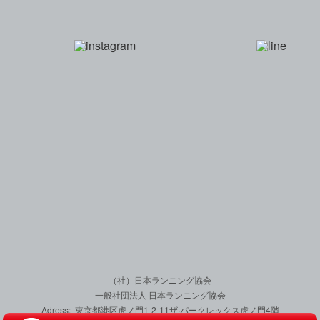
一般社団法人 日本
（社）日本ランニング協会
一般社団法人 日本ランニング協会
Adress: 東京都港区虎ノ門1-2-11
ザ·パークレックス虎ノ門4階