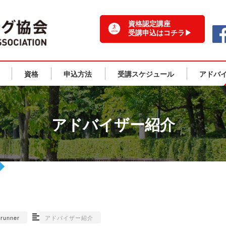
一般社団法人 日本ランニング協会 TOPPAGE
資格認定講座
受講申込はコチラ▶
資格
申込方法
受講スケジュール
アドバ
アドバイザー紹介
-runner
アドバイザー紹介