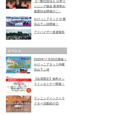
【一般社団法人 日本ラ
ンニング協会 新体制お
披露目会開催のご...
かけっこアタック in 横
浜山下ふ頭開催！
アドバイザー派遣報告
イベント
2025年11月30日開催！
かけっこアタック@横
浜山下ふ頭
【会員限定】無料オン
ラインセミナー開催！
ランニングインストラ
クター活動紹介😊