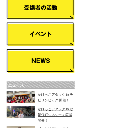
ニュース
かけっこアタック in チ
ビリンピック 開催！
かけっこアタック in 歌
舞伎町シネシティ広場
開催！