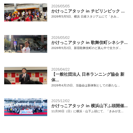
2026/05/05
かけっこアタック in チビリンピック ...
2026年5月5日、横浜 日産スタジアムにて「きみ...
2026/05/02
かけっこアタック in 歌舞伎町シネシテ...
2026年5月2日、新宿歌舞伎町のど真ん中で全力ダ...
2026/04/22
【一般社団法人 日本ランニング協会 新
体...
2026年4月15日、当協会は新体制としての新たな...
2025/12/02
かけっこアタック in 横浜山下ふ頭開催...
11月30日（日）に横浜・山下ふ頭にて、「きみが主...