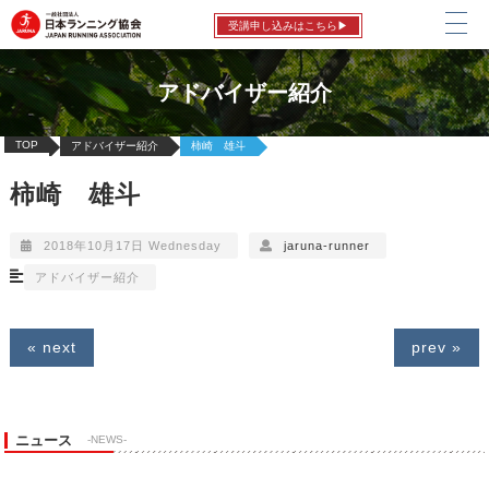
受講申し込みはこちら▶
アドバイザー紹介
TOP
アドバイザー紹介
柿崎 雄斗
柿崎 雄斗
2018年10月17日 Wednesday
jaruna-runner
アドバイザー紹介
« next
prev »
ニュース
-NEWS-