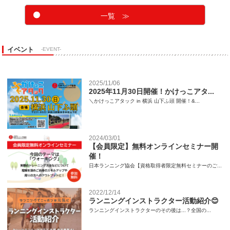
一覧 ≫
イベント
-EVENT-
2025/11/06
2025年11月30日開催！かけっこアタ...
＼かけっこアタック in 横浜 山下ふ頭 開催！&...
2024/03/01
【会員限定】無料オンラインセミナー開
催！
日本ランニング協会【資格取得者限定無料セミナーのご...
2022/12/14
ランニングインストラクター活動紹介😊
ランニングインストラクターのその後は...？全国の...