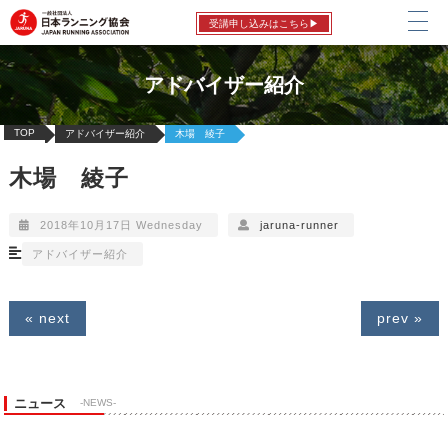
受講申し込みはこちら▶
アドバイザー紹介
TOP
アドバイザー紹介
木場 綾子
木場 綾子
2018年10月17日 Wednesday
jaruna-runner
アドバイザー紹介
« next
prev »
ニュース
-NEWS-