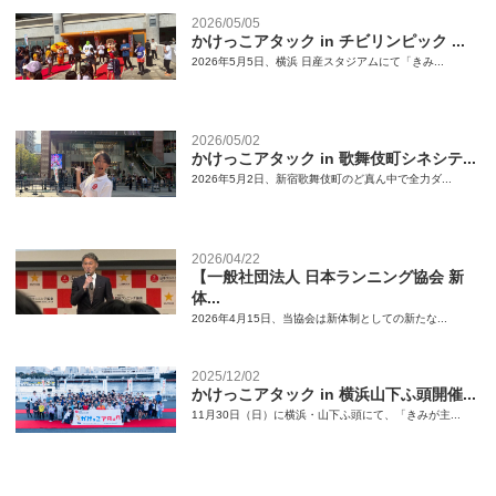
2026/05/05
かけっこアタック in チビリンピック ...
2026年5月5日、横浜 日産スタジアムにて「きみ...
2026/05/02
かけっこアタック in 歌舞伎町シネシテ...
2026年5月2日、新宿歌舞伎町のど真ん中で全力ダ...
2026/04/22
【一般社団法人 日本ランニング協会 新
体...
2026年4月15日、当協会は新体制としての新たな...
2025/12/02
かけっこアタック in 横浜山下ふ頭開催...
11月30日（日）に横浜・山下ふ頭にて、「きみが主...