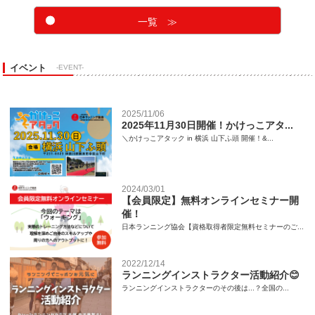
一覧 ≫
イベント
-EVENT-
2025/11/06
2025年11月30日開催！かけっこアタ...
＼かけっこアタック in 横浜 山下ふ頭 開催！&...
2024/03/01
【会員限定】無料オンラインセミナー開
催！
日本ランニング協会【資格取得者限定無料セミナーのご...
2022/12/14
ランニングインストラクター活動紹介😊
ランニングインストラクターのその後は...？全国の...