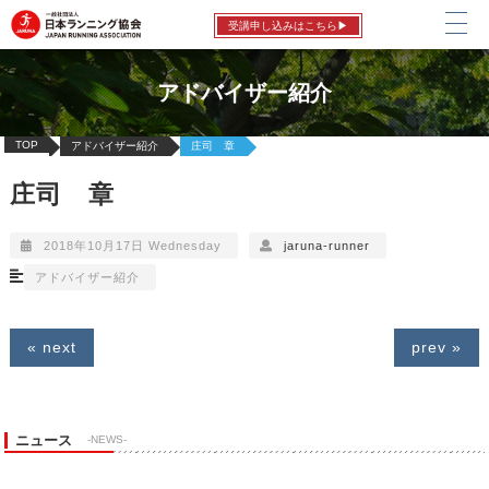
受講申し込みはこちら▶
アドバイザー紹介
TOP
アドバイザー紹介
庄司 章
庄司 章
2018年10月17日 Wednesday
jaruna-runner
アドバイザー紹介
« next
prev »
ニュース
-NEWS-