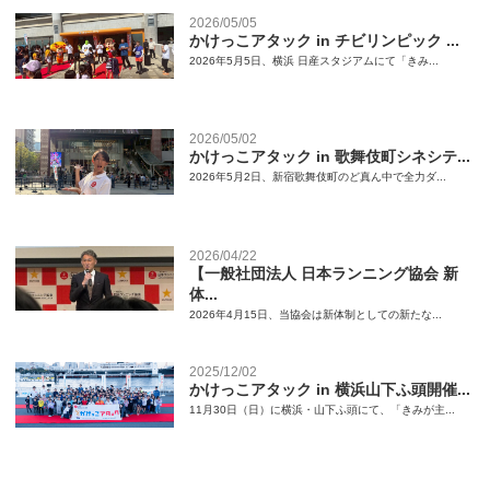
2026/05/05
かけっこアタック in チビリンピック ...
2026年5月5日、横浜 日産スタジアムにて「きみ...
2026/05/02
かけっこアタック in 歌舞伎町シネシテ...
2026年5月2日、新宿歌舞伎町のど真ん中で全力ダ...
2026/04/22
【一般社団法人 日本ランニング協会 新
体...
2026年4月15日、当協会は新体制としての新たな...
2025/12/02
かけっこアタック in 横浜山下ふ頭開催...
11月30日（日）に横浜・山下ふ頭にて、「きみが主...