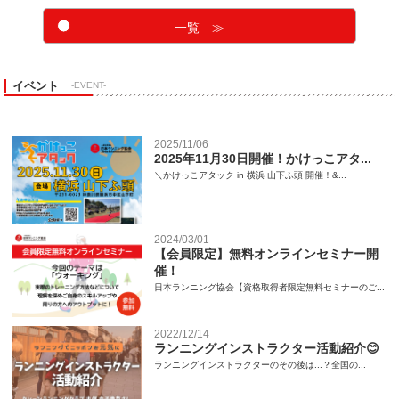
一覧 ≫
イベント
-EVENT-
2025/11/06
2025年11月30日開催！かけっこアタ...
＼かけっこアタック in 横浜 山下ふ頭 開催！&...
2024/03/01
【会員限定】無料オンラインセミナー開
催！
日本ランニング協会【資格取得者限定無料セミナーのご...
2022/12/14
ランニングインストラクター活動紹介😊
ランニングインストラクターのその後は...？全国の...