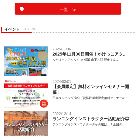
一覧 ≫
イベント
-EVENT-
2025/11/06
2025年11月30日開催！かけっこアタ...
＼かけっこアタック in 横浜 山下ふ頭 開催！&...
2024/03/01
【会員限定】無料オンラインセミナー開
催！
日本ランニング協会【資格取得者限定無料セミナーのご...
2022/12/14
ランニングインストラクター活動紹介😊
ランニングインストラクターのその後は...？全国の...