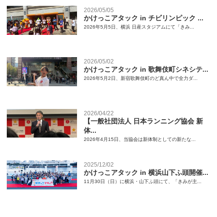
2026/05/05
かけっこアタック in チビリンピック ...
2026年5月5日、横浜 日産スタジアムにて「きみ...
2026/05/02
かけっこアタック in 歌舞伎町シネシテ...
2026年5月2日、新宿歌舞伎町のど真ん中で全力ダ...
2026/04/22
【一般社団法人 日本ランニング協会 新
体...
2026年4月15日、当協会は新体制としての新たな...
2025/12/02
かけっこアタック in 横浜山下ふ頭開催...
11月30日（日）に横浜・山下ふ頭にて、「きみが主...