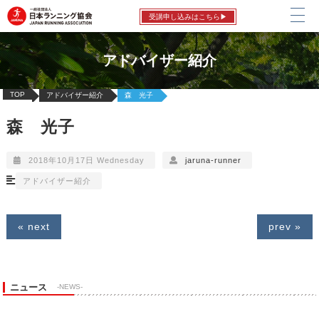
受講申し込みはこちら▶
アドバイザー紹介
TOP
アドバイザー紹介
森 光子
森 光子
2018年10月17日 Wednesday
jaruna-runner
アドバイザー紹介
« next
prev »
ニュース
-NEWS-