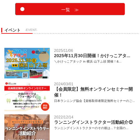
一覧 ≫
イベント
-EVENT-
2025/11/06
2025年11月30日開催！かけっこアタ...
＼かけっこアタック in 横浜 山下ふ頭 開催！&...
2024/03/01
【会員限定】無料オンラインセミナー開
催！
日本ランニング協会【資格取得者限定無料セミナーのご...
2022/12/14
ランニングインストラクター活動紹介😊
ランニングインストラクターのその後は...？全国の...