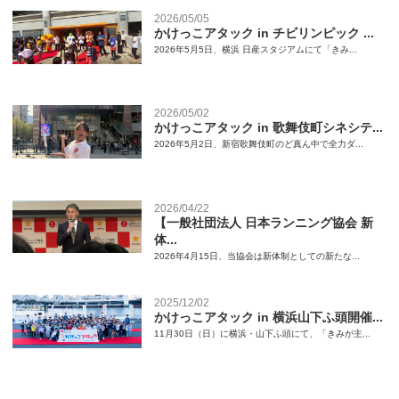
2026/05/05
かけっこアタック in チビリンピック ...
2026年5月5日、横浜 日産スタジアムにて「きみ...
2026/05/02
かけっこアタック in 歌舞伎町シネシテ...
2026年5月2日、新宿歌舞伎町のど真ん中で全力ダ...
2026/04/22
【一般社団法人 日本ランニング協会 新
体...
2026年4月15日、当協会は新体制としての新たな...
2025/12/02
かけっこアタック in 横浜山下ふ頭開催...
11月30日（日）に横浜・山下ふ頭にて、「きみが主...