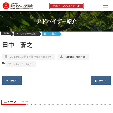
受講申し込みはこちら▶
アドバイザー紹介
TOP
アドバイザー紹介
田中 蒼之
田中 蒼之
2018年10月17日 Wednesday
jaruna-runner
アドバイザー紹介
« next
prev »
ニュース
-NEWS-