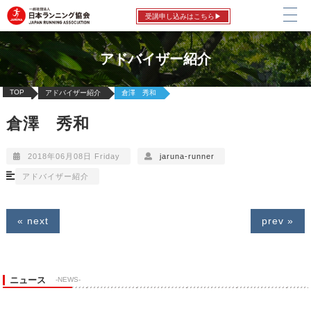
受講申し込みはこちら▶
アドバイザー紹介
TOP
アドバイザー紹介
倉澤 秀和
倉澤 秀和
2018年06月08日 Friday
jaruna-runner
アドバイザー紹介
« next
prev »
ニュース
-NEWS-