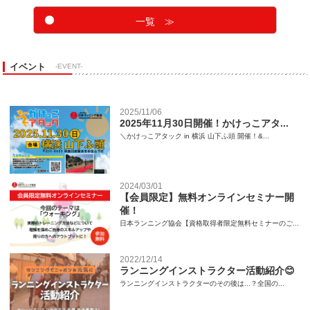
一覧 ≫
イベント
-EVENT-
2025/11/06
2025年11月30日開催！かけっこアタ...
＼かけっこアタック in 横浜 山下ふ頭 開催！&...
2024/03/01
【会員限定】無料オンラインセミナー開
催！
日本ランニング協会【資格取得者限定無料セミナーのご...
2022/12/14
ランニングインストラクター活動紹介😊
ランニングインストラクターのその後は...？全国の...