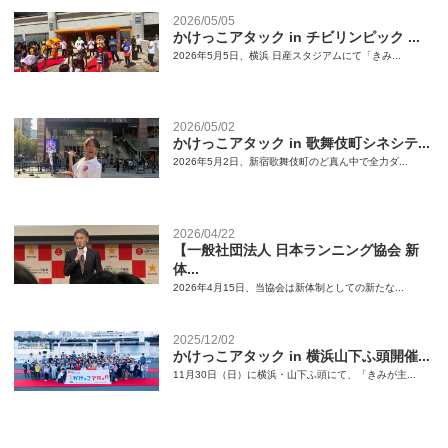
2026/05/05
かけっこアタック in チビリンピック ...
2026年5月5日、横浜 日産スタジアムにて「きみ...
2026/05/02
かけっこアタック in 歌舞伎町シネシテ...
2026年5月2日、新宿歌舞伎町のど真ん中で全力ダ...
2026/04/22
【一般社団法人 日本ランニング協会 新
体...
2026年4月15日、当協会は新体制としての新たな...
2025/12/02
かけっこアタック in 横浜山下ふ頭開催...
11月30日（日）に横浜・山下ふ頭にて、「きみが主...