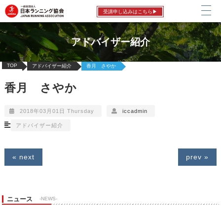
受講申し込みはこちら▶
アドバイザー紹介
TOP
アドバイザー紹介
香月 さやか
香月 さやか
2018年03月01日 Thursday
iccadmin
アドバイザー紹介
« next
prev »
ニュース
-NEWS-