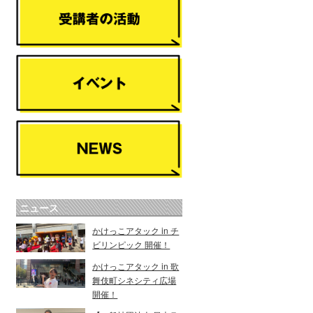
ニュース
かけっこアタック in チ
ビリンピック 開催！
かけっこアタック in 歌
舞伎町シネシティ広場
開催！