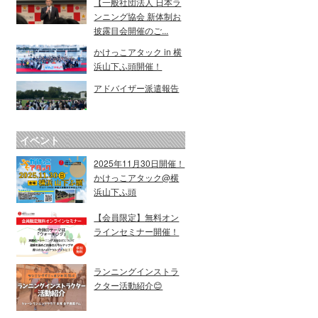
【一般社団法人 日本ラ
ンニング協会 新体制お
披露目会開催のご...
かけっこアタック in 横
浜山下ふ頭開催！
アドバイザー派遣報告
イベント
2025年11月30日開催！
かけっこアタック@横
浜山下ふ頭
【会員限定】無料オン
ラインセミナー開催！
ランニングインストラ
クター活動紹介😊