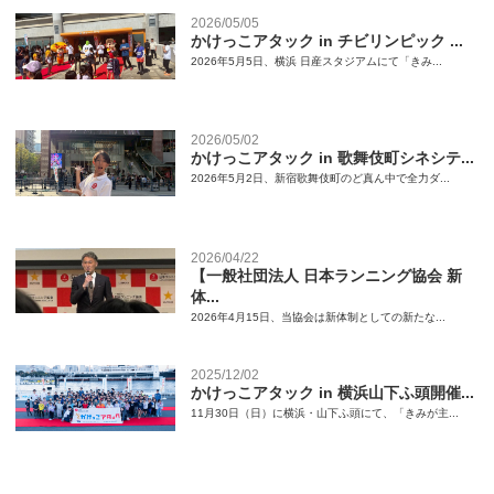
2026/05/05
かけっこアタック in チビリンピック ...
2026年5月5日、横浜 日産スタジアムにて「きみ...
2026/05/02
かけっこアタック in 歌舞伎町シネシテ...
2026年5月2日、新宿歌舞伎町のど真ん中で全力ダ...
2026/04/22
【一般社団法人 日本ランニング協会 新
体...
2026年4月15日、当協会は新体制としての新たな...
2025/12/02
かけっこアタック in 横浜山下ふ頭開催...
11月30日（日）に横浜・山下ふ頭にて、「きみが主...