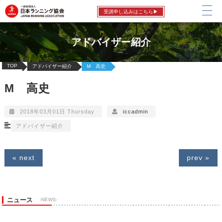
受講申し込みはこちら▶
アドバイザー紹介
TOP
アドバイザー紹介
M 高史
M 高史
2018年03月01日 Thursday
iccadmin
アドバイザー紹介
« next
prev »
ニュース
-NEWS-