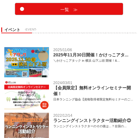
一覧 ≫
イベント
-EVENT-
2025/11/06
2025年11月30日開催！かけっこアタ...
＼かけっこアタック in 横浜 山下ふ頭 開催！&...
2024/03/01
【会員限定】無料オンラインセミナー開
催！
日本ランニング協会【資格取得者限定無料セミナーのご...
2022/12/14
ランニングインストラクター活動紹介😊
ランニングインストラクターのその後は...？全国の...