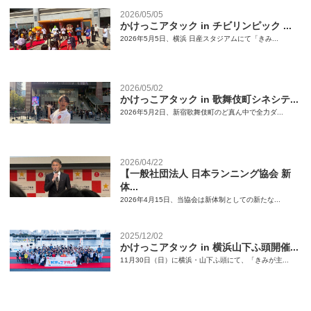
2026/05/05
かけっこアタック in チビリンピック ...
2026年5月5日、横浜 日産スタジアムにて「きみ...
2026/05/02
かけっこアタック in 歌舞伎町シネシテ...
2026年5月2日、新宿歌舞伎町のど真ん中で全力ダ...
2026/04/22
【一般社団法人 日本ランニング協会 新
体...
2026年4月15日、当協会は新体制としての新たな...
2025/12/02
かけっこアタック in 横浜山下ふ頭開催...
11月30日（日）に横浜・山下ふ頭にて、「きみが主...