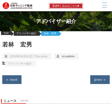
受講申し込みはこちら▶
アドバイザー紹介
TOP
アドバイザー紹介
若林 宏男
若林 宏男
2018年03月01日 Thursday
iccadmin
アドバイザー紹介
« next
prev »
ニュース
-NEWS-