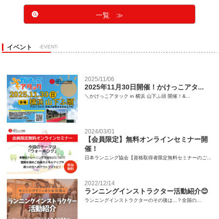
一覧 ≫
イベント
-EVENT-
2025/11/06
2025年11月30日開催！かけっこアタ...
＼かけっこアタック in 横浜 山下ふ頭 開催！&...
2024/03/01
【会員限定】無料オンラインセミナー開
催！
日本ランニング協会【資格取得者限定無料セミナーのご...
2022/12/14
ランニングインストラクター活動紹介😊
ランニングインストラクターのその後は...？全国の...