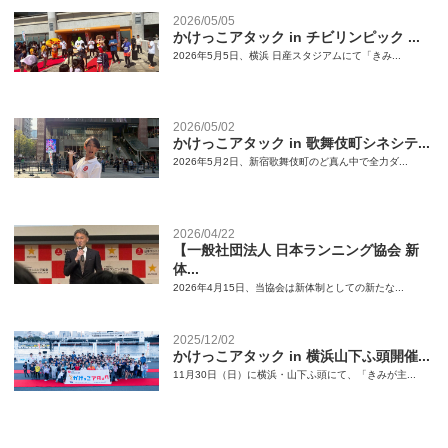
2026/05/05
かけっこアタック in チビリンピック ...
2026年5月5日、横浜 日産スタジアムにて「きみ...
2026/05/02
かけっこアタック in 歌舞伎町シネシテ...
2026年5月2日、新宿歌舞伎町のど真ん中で全力ダ...
2026/04/22
【一般社団法人 日本ランニング協会 新
体...
2026年4月15日、当協会は新体制としての新たな...
2025/12/02
かけっこアタック in 横浜山下ふ頭開催...
11月30日（日）に横浜・山下ふ頭にて、「きみが主...