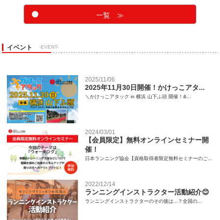
一覧 ≫
イベント
-EVENT-
2025/11/06
2025年11月30日開催！かけっこアタ...
＼かけっこアタック in 横浜 山下ふ頭 開催！&...
2024/03/01
【会員限定】無料オンラインセミナー開
催！
日本ランニング協会【資格取得者限定無料セミナーのご...
2022/12/14
ランニングインストラクター活動紹介😊
ランニングインストラクターのその後は...？全国の...