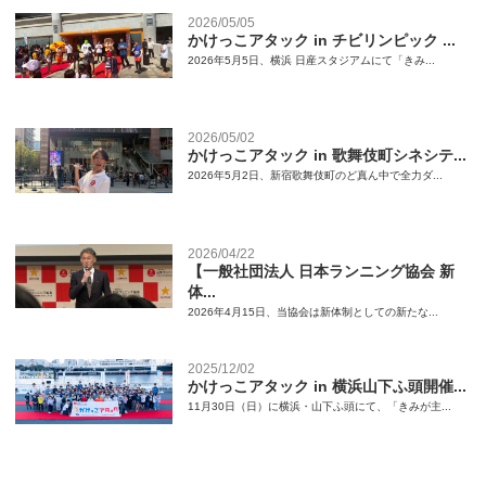
2026/05/05
かけっこアタック in チビリンピック ...
2026年5月5日、横浜 日産スタジアムにて「きみ...
2026/05/02
かけっこアタック in 歌舞伎町シネシテ...
2026年5月2日、新宿歌舞伎町のど真ん中で全力ダ...
2026/04/22
【一般社団法人 日本ランニング協会 新
体...
2026年4月15日、当協会は新体制としての新たな...
2025/12/02
かけっこアタック in 横浜山下ふ頭開催...
11月30日（日）に横浜・山下ふ頭にて、「きみが主...