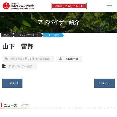
受講申し込みはこちら▶
アドバイザー紹介
TOP
アドバイザー紹介
山下 雷翔
山下 雷翔
2018年03月01日 Thursday
iccadmin
アドバイザー紹介
« next
prev »
ニュース
-NEWS-