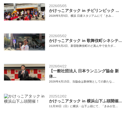
2026/05/05
かけっこアタック in チビリンピック ...
2026年5月5日、横浜 日産スタジアムにて「きみ...
2026/05/02
かけっこアタック in 歌舞伎町シネシテ...
2026年5月2日、新宿歌舞伎町のど真ん中で全力ダ...
2026/04/22
【一般社団法人 日本ランニング協会 新
体...
2026年4月15日、当協会は新体制としての新たな...
2025/12/02
かけっこアタック in 横浜山下ふ頭開催...
11月30日（日）に横浜・山下ふ頭にて、「きみが主...