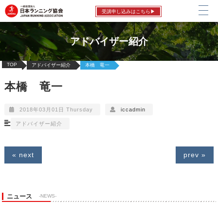
受講申し込みはこちら▶
アドバイザー紹介
TOP
アドバイザー紹介
本橋 竜一
本橋 竜一
2018年03月01日 Thursday
iccadmin
アドバイザー紹介
« next
prev »
ニュース
-NEWS-