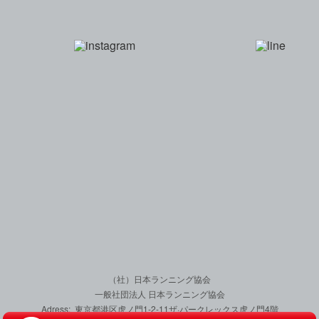
一般社団法人 日本
（社）日本ランニング協会
一般社団法人 日本ランニング協会
Adress: 東京都港区虎ノ門1-2-11
ザ·パークレックス虎ノ門4階