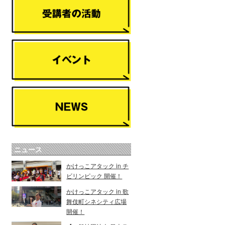
ニュース
かけっこアタック in チ
ビリンピック 開催！
かけっこアタック in 歌
舞伎町シネシティ広場
開催！