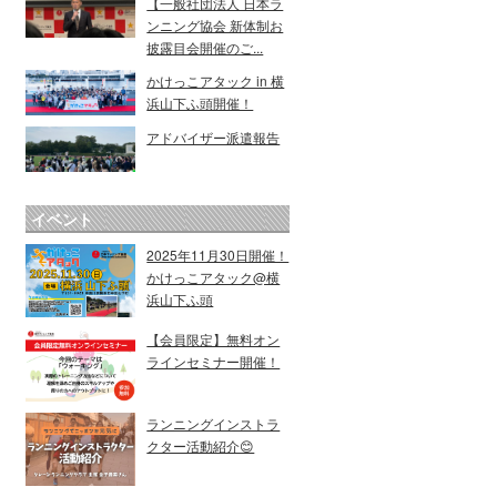
【一般社団法人 日本ラ
ンニング協会 新体制お
披露目会開催のご...
かけっこアタック in 横
浜山下ふ頭開催！
アドバイザー派遣報告
イベント
2025年11月30日開催！
かけっこアタック@横
浜山下ふ頭
【会員限定】無料オン
ラインセミナー開催！
ランニングインストラ
クター活動紹介😊