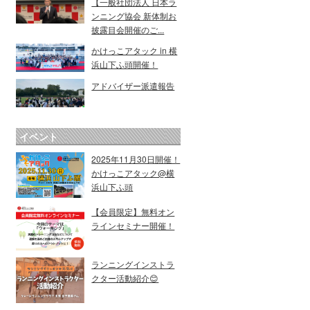
【一般社団法人 日本ラ
ンニング協会 新体制お
披露目会開催のご...
かけっこアタック in 横
浜山下ふ頭開催！
アドバイザー派遣報告
イベント
2025年11月30日開催！
かけっこアタック@横
浜山下ふ頭
【会員限定】無料オン
ラインセミナー開催！
ランニングインストラ
クター活動紹介😊