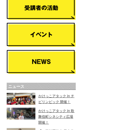
ニュース
かけっこアタック in チ
ビリンピック 開催！
かけっこアタック in 歌
舞伎町シネシティ広場
開催！