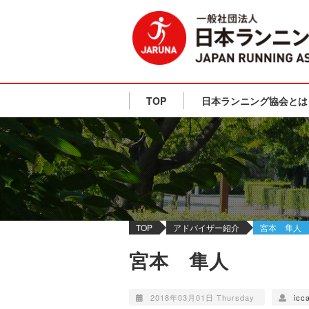
TOP
日本ランニング協会とは
TOP
アドバイザー紹介
宮本 隼人
宮本 隼人
2018年03月01日 Thursday
icc