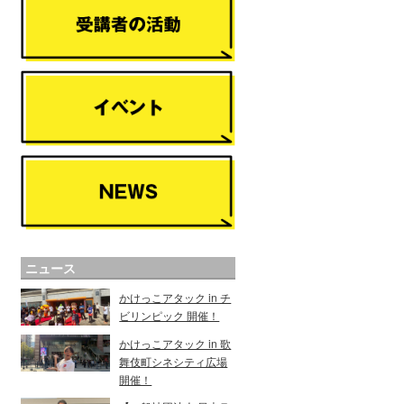
ニュース
かけっこアタック in チ
ビリンピック 開催！
かけっこアタック in 歌
舞伎町シネシティ広場
開催！