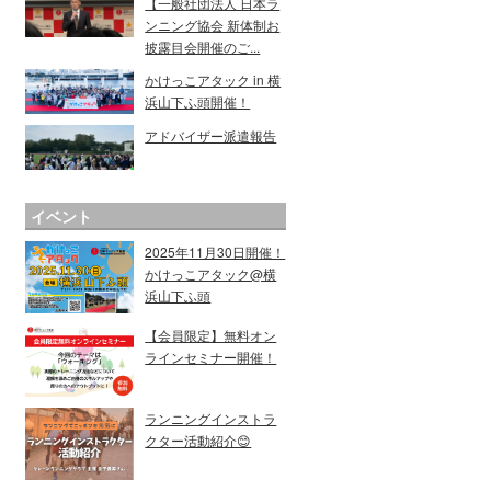
【一般社団法人 日本ラ
ンニング協会 新体制お
披露目会開催のご...
かけっこアタック in 横
浜山下ふ頭開催！
アドバイザー派遣報告
イベント
2025年11月30日開催！
かけっこアタック@横
浜山下ふ頭
【会員限定】無料オン
ラインセミナー開催！
ランニングインストラ
クター活動紹介😊