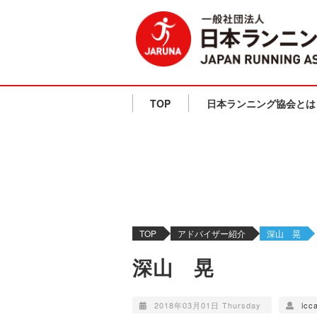
TOP
日本ランニング協会とは
TOP
アドバイザー紹介
深山 晃
深山 晃
2018年03月01日 Thursday
icc