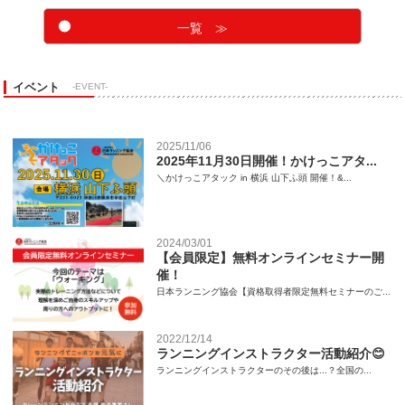
一覧 ≫
イベント
-EVENT-
2025/11/06
2025年11月30日開催！かけっこアタ...
＼かけっこアタック in 横浜 山下ふ頭 開催！&...
2024/03/01
【会員限定】無料オンラインセミナー開
催！
日本ランニング協会【資格取得者限定無料セミナーのご...
2022/12/14
ランニングインストラクター活動紹介😊
ランニングインストラクターのその後は...？全国の...