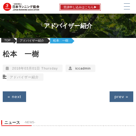
受講申し込みはこちら▶
アドバイザー紹介
TOP
アドバイザー紹介
松本 一樹
松本 一樹
2018年03月01日 Thursday
iccadmin
アドバイザー紹介
« next
prev »
ニュース
-NEWS-