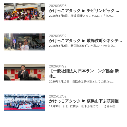
2026/05/05
かけっこアタック in チビリンピック ...
2026年5月5日、横浜 日産スタジアムにて「きみ...
2026/05/02
かけっこアタック in 歌舞伎町シネシテ...
2026年5月2日、新宿歌舞伎町のど真ん中で全力ダ...
2026/04/22
【一般社団法人 日本ランニング協会 新
体...
2026年4月15日、当協会は新体制としての新たな...
2025/12/02
かけっこアタック in 横浜山下ふ頭開催...
11月30日（日）に横浜・山下ふ頭にて、「きみが主...