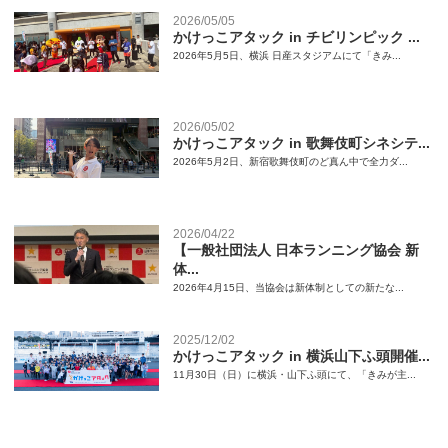
2026/05/05
かけっこアタック in チビリンピック ...
2026年5月5日、横浜 日産スタジアムにて「きみ...
2026/05/02
かけっこアタック in 歌舞伎町シネシテ...
2026年5月2日、新宿歌舞伎町のど真ん中で全力ダ...
2026/04/22
【一般社団法人 日本ランニング協会 新
体...
2026年4月15日、当協会は新体制としての新たな...
2025/12/02
かけっこアタック in 横浜山下ふ頭開催...
11月30日（日）に横浜・山下ふ頭にて、「きみが主...