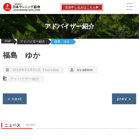
受講申し込みはこちら▶
アドバイザー紹介
TOP
アドバイザー紹介
福島 ゆか
福島 ゆか
2018年03月01日 Thursday
iccadmin
アドバイザー紹介
« next
prev »
ニュース
-NEWS-